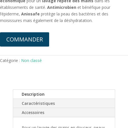
économique
pour un
lavage répété des mains
dans les
établissements de santé.
Antimicrobien
et bénéfique pour
l’épiderme,
Aniosafe
protège la peau des bactéries et des
moisissures mais également de la déshydratation.
COMMANDER
Catégorie :
Non classé
Description
Caractéristiques
Accessoires
Pour un lavage des mains en douceur, peaux