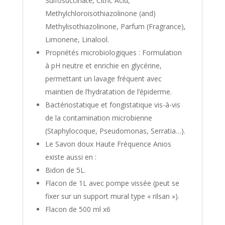
Sulfosuccinate, Citric Acid,
Methylchloroisothiazolinone (and)
Methylisothiazolinone, Parfum (Fragrance),
Limonene, Linalool.
Propriétés microbiologiques : Formulation
à pH neutre et enrichie en glycérine,
permettant un lavage fréquent avec
maintien de l’hydratation de l’épiderme.
Bactériostatique et fongistatique vis-à-vis
de la contamination microbienne
(Staphylocoque, Pseudomonas, Serratia…).
Le Savon doux Haute Fréquence Anios
existe aussi en :
Bidon de 5L.
Flacon de 1L avec pompe vissée (peut se
fixer sur un support mural type « rilsan »).
Flacon de 500 ml x6