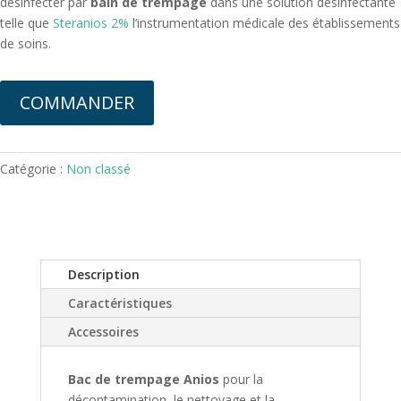
désinfecter par
bain de trempage
dans une solution désinfectante
telle que
Steranios 2%
l’instrumentation médicale des établissements
de soins.
COMMANDER
Catégorie :
Non classé
Description
Caractéristiques
Accessoires
Bac de trempage Anios
pour la
décontamination, le nettoyage et la