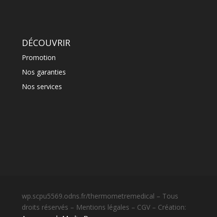
DÉCOUVRIR
Promotion
Nos garanties
Nos services
wp.scpu5569.odns.fr/thermometremedical – Tous
droits réservés – Mentions légales – CGV – Création: